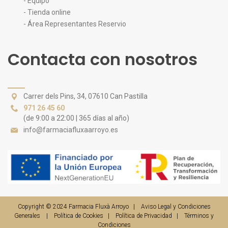
- Equipo
- Tienda online
- Área Representantes Reservio
Contacta con nosotros
Carrer dels Pins, 34, 07610 Can Pastilla
971 26 45 60
(de 9:00 a 22:00 | 365 días al año)
info@farmaciafluxaarroyo.es
Copyright © 2024
Farmacia Fluxà Arroyo
|
Aviso Legal y Condiciones
Generales
|
Política de Cookies
|
Política de Privacidad
|
Términos y
Condiciones